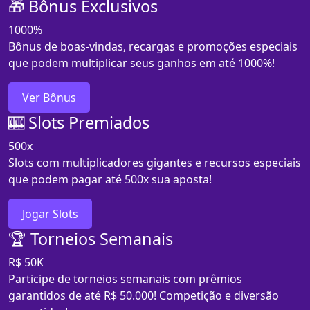
🎁 Bônus Exclusivos
1000%
Bônus de boas-vindas, recargas e promoções especiais
que podem multiplicar seus ganhos em até 1000%!
Ver Bônus
🎰 Slots Premiados
500x
Slots com multiplicadores gigantes e recursos especiais
que podem pagar até 500x sua aposta!
Jogar Slots
🏆 Torneios Semanais
R$ 50K
Participe de torneios semanais com prêmios
garantidos de até R$ 50.000! Competição e diversão