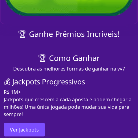
🏆 Ganhe Prêmios Incríveis!
🏆 Como Ganhar
Descubra as melhores formas de ganhar na vv7
💰 Jackpots Progressivos
R$ 1M+
Jackpots que crescem a cada aposta e podem chegar a
milhões! Uma única jogada pode mudar sua vida para
sempre!
Ver Jackpots