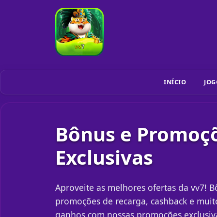
INÍCIO
JOG
Bônus e Promoç
Exclusivas
Aproveite as melhores ofertas da vv7! 
promoções de recarga, cashback e muit
ganhos com nossas promoções exclusiv