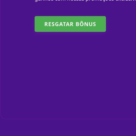
RESGATAR BÔNUS