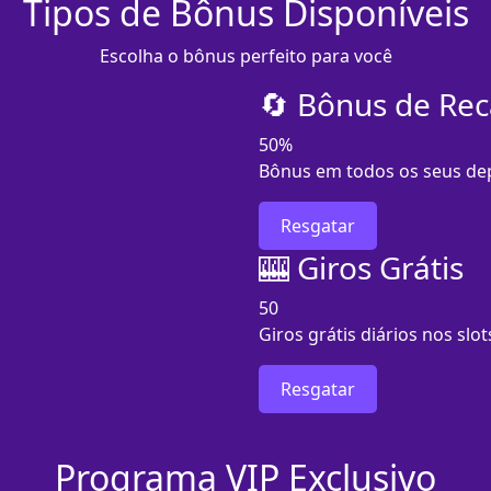
Tipos de Bônus Disponíveis
Escolha o bônus perfeito para você
🔄 Bônus de Re
50%
Bônus em todos os seus de
Resgatar
🎰 Giros Grátis
50
Giros grátis diários nos slot
Resgatar
Programa VIP Exclusivo