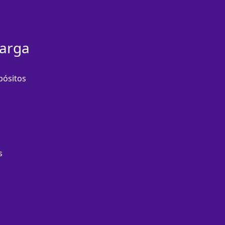
carga
pósitos
s