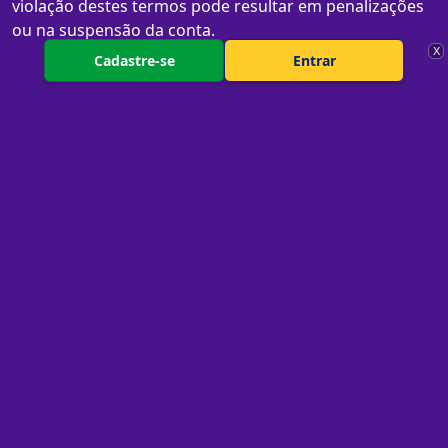
violação destes termos pode resultar em penalizações
ou na suspensão da conta.
X
Cadastre-se
Entrar