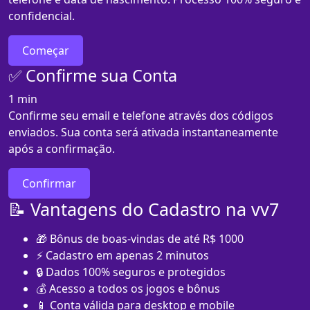
confidencial.
Começar
✅ Confirme sua Conta
1 min
Confirme seu email e telefone através dos códigos
enviados. Sua conta será ativada instantaneamente
após a confirmação.
Confirmar
📝 Vantagens do Cadastro na vv7
🎁 Bônus de boas-vindas de até R$ 1000
⚡ Cadastro em apenas 2 minutos
🔒 Dados 100% seguros e protegidos
💰 Acesso a todos os jogos e bônus
📱 Conta válida para desktop e mobile