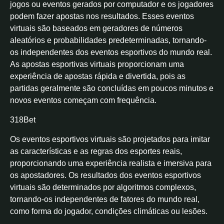
jogos ou eventos gerados por computador e os jogadores
podem fazer apostas nos resultados. Esses eventos
virtuais são baseados em geradores de números
aleatórios e probabilidades predeterminadas, tornando-
os independentes dos eventos esportivos do mundo real.
As apostas esportivas virtuais proporcionam uma
experiência de apostas rápida e divertida, pois as
partidas geralmente são concluídas em poucos minutos e
novos eventos começam com frequência.
318Bet
Os eventos esportivos virtuais são projetados para imitar
as características e as regras dos esportes reais,
proporcionando uma experiência realista e imersiva para
os apostadores. Os resultados dos eventos esportivos
virtuais são determinados por algoritmos complexos,
tornando-os independentes de fatores do mundo real,
como forma do jogador, condições climáticas ou lesões.