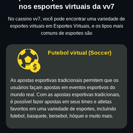
nos esportes virtuais da vv7
No cassino vv7, você pode encontrar uma variedade de
esportes virtuais em Esportes Virtuais, e os tipos mais
comuns de esportes são
Futebol virtual (Soccer)
As apostas esportivas tradicionais permitem que os
usuários façam apostas em eventos esportivos do
mundo real. Com as apostas esportivas tradicionais,
é possível fazer apostas em seus times e atletas
favoritos em uma variedade de esportes, incluindo
futebol, basquete, beisebol, hóquei e muito mais.