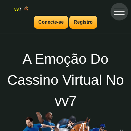
Conecte-se
Registro
A Emoção Do
Cassino Virtual No
vv7