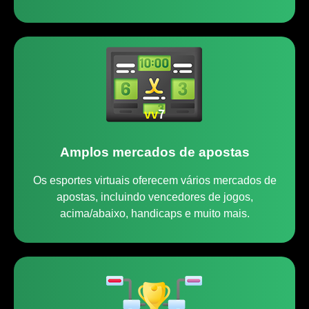
Amplos mercados de apostas
Os esportes virtuais oferecem vários mercados de
apostas, incluindo vencedores de jogos,
acima/abaixo, handicaps e muito mais.