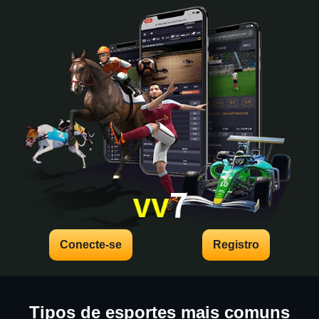
Conecte-se
Registro
Tipos de esportes mais comuns