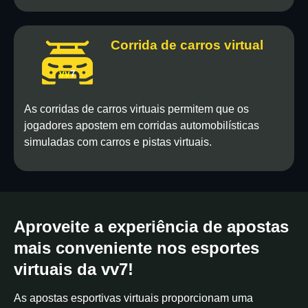
Corrida de carros virtual
As corridas de carros virtuais permitem que os
jogadores apostem em corridas automobilísticas
simuladas com carros e pistas virtuais.
Aproveite a experiência de apostas
mais conveniente nos esportes
virtuais da vv7!
As apostas esportivas virtuais proporcionam uma