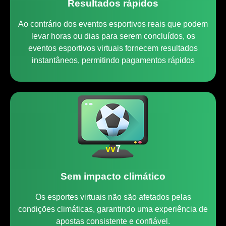
Resultados rápidos
Ao contrário dos eventos esportivos reais que podem
levar horas ou dias para serem concluídos, os
eventos esportivos virtuais fornecem resultados
instantâneos, permitindo pagamentos rápidos
Sem impacto climático
Os esportes virtuais não são afetados pelas
condições climáticas, garantindo uma experiência de
apostas consistente e confiável.