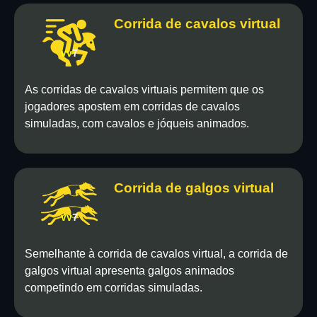
Corrida de cavalos virtual
As corridas de cavalos virtuais permitem que os
jogadores apostem em corridas de cavalos
simuladas, com cavalos e jóqueis animados.
Corrida de galgos virtual
Semelhante à corrida de cavalos virtual, a corrida de
galgos virtual apresenta galgos animados
competindo em corridas simuladas.