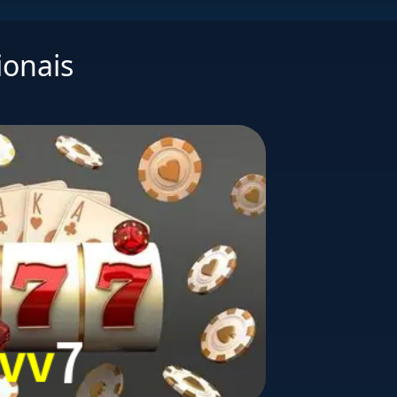
ionais