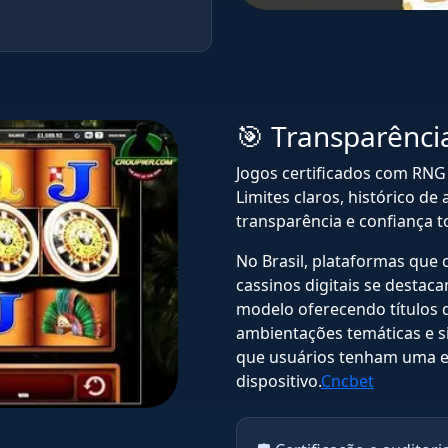
🎯 Transparênci
Jogos certificados com RNG 
Limites claros, histórico d
transparência e confiança to
No Brasil, plataformas qu
cassinos digitais se destaca
modelo oferecendo títulos q
ambientações temáticas e s
que usuários tenham uma ex
dispositivo.
Cncbet