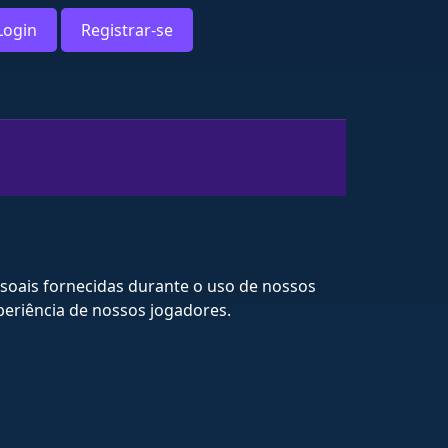
Login
Registrar-se
ssoais fornecidas durante o uso de nossos
periência de nossos jogadores.