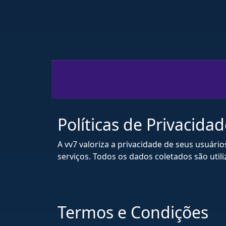
Políticas de Privacida
A vv7 valoriza a privacidade de seus usuár
serviços. Todos os dados coletados são util
Termos e Condições