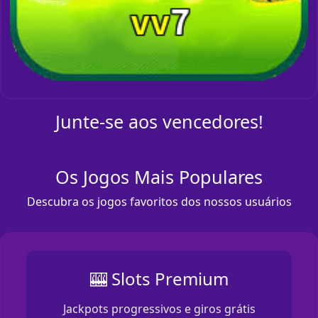
Junte-se aos vencedores!
Os Jogos Mais Populares
Descubra os jogos favoritos dos nossos usuários
🎰 Slots Premium
Jackpots progressivos e giros grátis